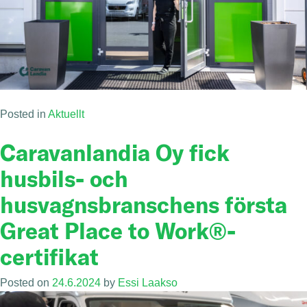
Posted in
Aktuellt
Caravanlandia Oy fick
husbils- och
husvagnsbranschens första
Great Place to Work®-
certifikat
Posted on
24.6.2024
by
Essi Laakso