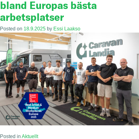
bland Europas bästa
arbetsplatser
Posted on
18.9.2025
by
Essi Laakso
Posted in
Aktuellt