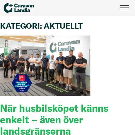
Skip
KATEGORI:
AKTUELLT
to
content
När husbilsköpet känns
enkelt – även över
landsgränserna