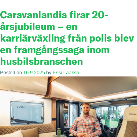
Caravanlandia firar 20-
årsjubileum – en
karriärväxling från polis blev
en framgångssaga inom
husbilsbranschen
Posted on
16.9.2025
by
Essi Laakso