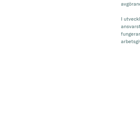
avgöran
I utveck
ansvarst
fungerar
arbetsgi
”F
ut
in
st
Väl
ver
Caravan
engagera
kundnöjd