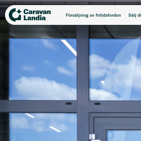
Skip
to
Försäljning av fritidsfordon
Sälj d
content