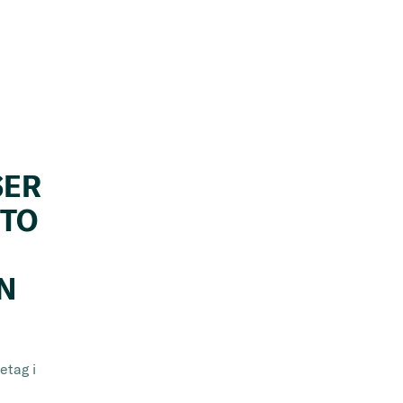
SER
 TO
N
etag i