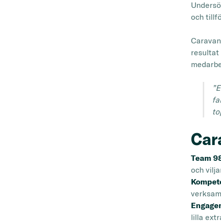
Undersö
och till
Caravanl
resultat
medarbe
”E
fa
to
Car
Team 9
och vilj
Kompet
verksam
Engage
lilla ex