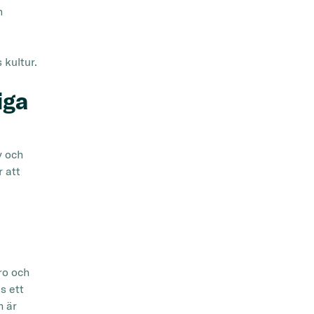
n
 kultur.
iga
y och
r att
ro och
s ett
m är