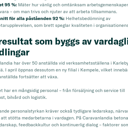
et 95 %:
Mäter hur vänlig och omtänksam arbetsgemenskape
vara – om man trivs och njuter av att arbeta tillsammans.
itt för alla påståenden 92 %:
Helhetsbedömning av
arupplevelsen, som brett speglar kvaliteten i organisationens
resultat som byggs av vardagl
dlingar
andia har över 50 anställda vid verksamhetsställena i Karleb
. I april öppnas dessutom en ny filial i Kempele, vilket innebä
anställda fortsätter att växa.
t har en mångsidig personal – från försäljning och service till
st, bilvård och logistik.
nde personalstyrkan kräver också tydligare ledarskap, närva
att stötta medarbetarna i vardagen. På Caravanlandia betona
edarskap, feedbackkultur och kontinuerlig dialog – faktorer so