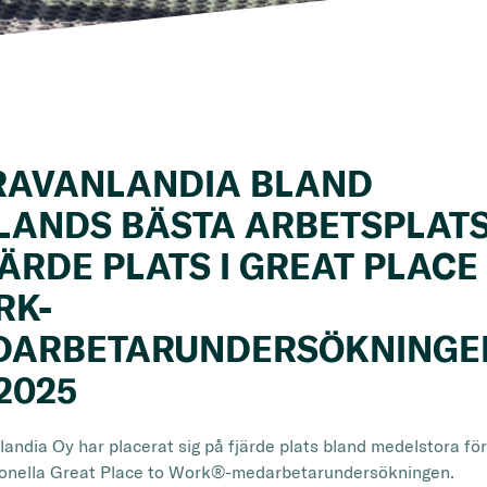
RAVANLANDIA BLAND
LANDS BÄSTA ARBETSPLAT
JÄRDE PLATS I GREAT PLACE
RK-
DARBETARUNDERSÖKNINGE
2025
andia Oy har placerat sig på fjärde plats bland medelstora för
ionella Great Place to Work®-medarbetarundersökningen.