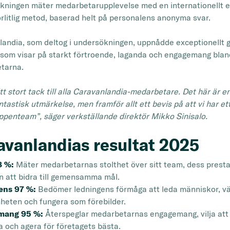
kningen mäter medarbetarupplevelse med en internationellt 
förlitlig metod, baserad helt på personalens anonyma svar.
andia, som deltog i undersökningen, uppnådde exceptionellt 
 som visar på starkt förtroende, laganda och engagemang blan
tarna.
tt stort tack till alla Caravanlandia-medarbetare. Det här är e
ntastisk utmärkelse, men framför allt ett bevis på att vi har et
ppenteam”, säger verkställande direktör Mikko Sinisalo.
avanlandias resultat 2025
8 %:
Mäter medarbetarnas stolthet över sitt team, dess presta
an att bidra till gemensamma mål.
ens 97 %:
Bedömer ledningens förmåga att leda människor, v
heten och fungera som förebilder.
mang 95 %:
Återspeglar medarbetarnas engagemang, vilja att
tra och agera för företagets bästa.