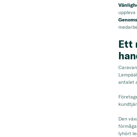
Vänligh
upplevs 
Genomsn
medarbet
Ett 
han
Caravanl
Lempäälä
antalet 
Företage
kundtjän
Den växa
förmåga 
lyhört l