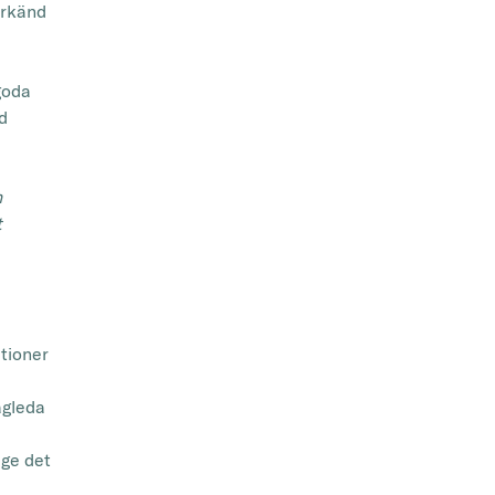
erkänd
goda
d
n
t
tioner
ägleda
 ge det