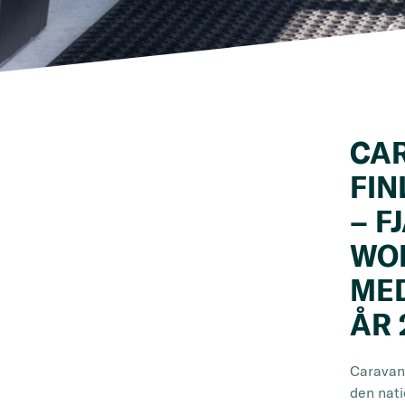
CA
FIN
– F
WO
ME
ÅR 
Caravanl
den nat