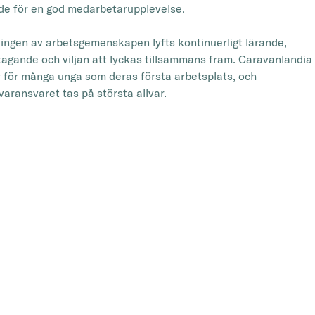
de för en god medarbetarupplevelse.
lingen av arbetsgemenskapen lyfts kontinuerligt lärande,
agande och viljan att lyckas tillsammans fram. Caravanlandia
 för många unga som deras första arbetsplats, och
varansvaret tas på största allvar.
ör oss är det viktigt att vår arbetsgemenskap inte bara är trevl
an också fungerande och effektiv. Vi tror att en bra arbetsplat
te handlar om slapphet, utan om tydliga mål, ärlig feedback oc
ändig utveckling”, säger Sinisalo.
mående som speglar sig i hela
ksamheten
landias höga medarbetarnöjdhet märks också bland kunderna
d arbetsgemenskap har möjliggjort stark tillväxt och hög
het. Företaget har etablerat sig som Finlands största återförs