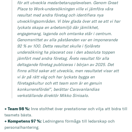
för att utveckla medarbetarupplevelsen. Genom Great
Place to Work-undersökningen ville vi jämföra våra
resultat med andra företag och identifiera nya
utvecklingsområden. Vi blev glada över att se att vi har
lyckats skapa en arbetsmiljö där jämlikhet,
engagemang, laganda och omtanke står i centrum.
Genomsnittet av alla påståenden var en imponerande
92 % av 100. Detta resultat skulle i fjolårets
undersökning ha placerat oss i den absoluta toppen
jämfört med andra företag. Årets resultat för alla
deltagande företag publiceras i början av 2025. Det
finns alltid saker att utveckla, men resultatet visar att
vi är på rätt väg och har lyckats bygga en
företagskultur och ett team som är en genuin
konkurrensfördel”, berättar Caravanlandias
verkställande direktör Mikko Sinisalo.
+ Team 98 %:
Inre stolthet över prestationer och vilja att bidra till
teamets bästa.
+ Kompetens 97 %:
Ledningens förmåga till ledarskap och
personalhantering.