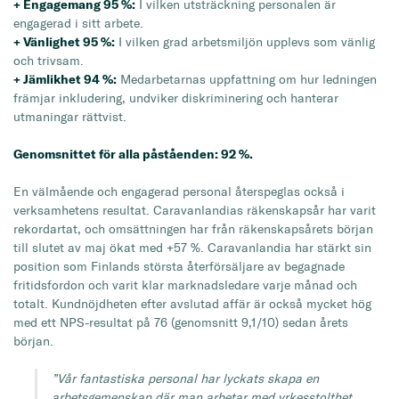
+ Engagemang 95 %:
I vilken utsträckning personalen är
engagerad i sitt arbete.
+ Vänlighet 95 %:
I vilken grad arbetsmiljön upplevs som vänlig
och trivsam.
+ Jämlikhet 94 %:
Medarbetarnas uppfattning om hur ledningen
främjar inkludering, undviker diskriminering och hanterar
utmaningar rättvist.
Genomsnittet för alla påståenden: 92 %.
En välmående och engagerad personal återspeglas också i
verksamhetens resultat. Caravanlandias räkenskapsår har varit
rekordartat, och omsättningen har från räkenskapsårets början
till slutet av maj ökat med +57 %. Caravanlandia har stärkt sin
position som Finlands största återförsäljare av begagnade
fritidsfordon och varit klar marknadsledare varje månad och
totalt. Kundnöjdheten efter avslutad affär är också mycket hög
med ett NPS-resultat på 76 (genomsnitt 9,1/10) sedan årets
början.
”Vår fantastiska personal har lyckats skapa en
arbetsgemenskap där man arbetar med yrkesstolthet,